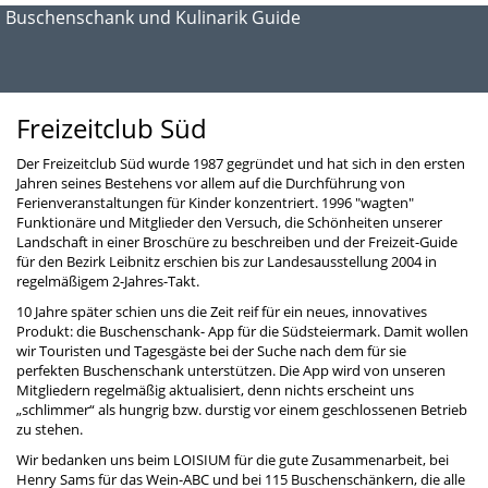
Buschenschank und Kulinarik Guide
Freizeitclub Süd
Der Freizeitclub Süd wurde 1987 gegründet und hat sich in den ersten
Jahren seines Bestehens vor allem auf die Durchführung von
Ferienveranstaltungen für Kinder konzentriert. 1996 "wagten"
Funktionäre und Mitglieder den Versuch, die Schönheiten unserer
Landschaft in einer Broschüre zu beschreiben und der Freizeit-Guide
für den Bezirk Leibnitz erschien bis zur Landesausstellung 2004 in
regelmäßigem 2-Jahres-Takt.
10 Jahre später schien uns die Zeit reif für ein neues, innovatives
Produkt: die Buschenschank- App für die Südsteiermark. Damit wollen
wir Touristen und Tagesgäste bei der Suche nach dem für sie
perfekten Buschenschank unterstützen. Die App wird von unseren
Mitgliedern regelmäßig aktualisiert, denn nichts erscheint uns
„schlimmer“ als hungrig bzw. durstig vor einem geschlossenen Betrieb
zu stehen.
Wir bedanken uns beim LOISIUM für die gute Zusammenarbeit, bei
Henry Sams für das Wein-ABC und bei 115 Buschenschänkern, die alle