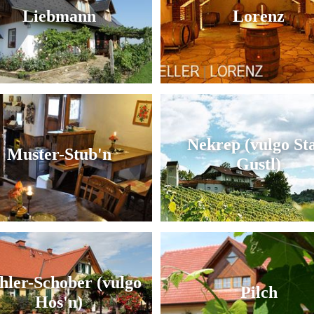
Liebmann
Lorenz
Nekrep (vulgo St
Muster-Stub'n
Gustl)
hler-Schober (vulgo
Pilch
Hos'n)