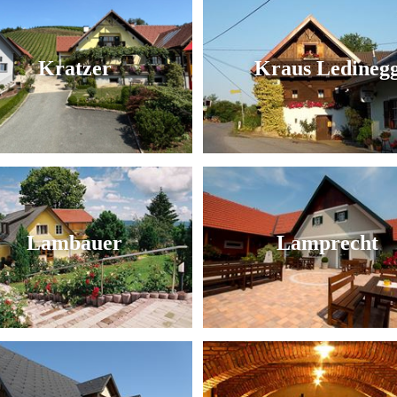
Kratzer
Kraus Ledineg
Lambauer
Lamprecht