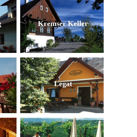
g
Kremser Keller
Legat