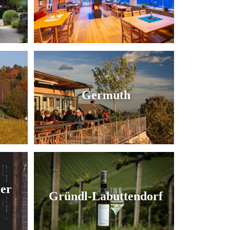
Germuth
rer
Gründl-Labuttendorf