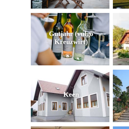
Gutjahr (vulgo
Kreuzwirt)
Keen