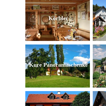
Körbler
Kure Panoramaschenke