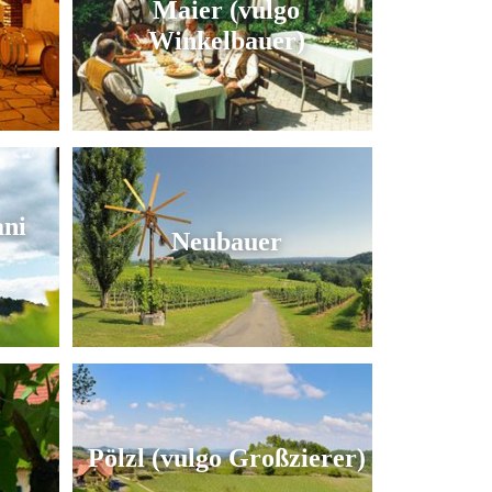
Maier (vulgo
Winkelbauer)
ani
Neubauer
Pölzl (vulgo Großzierer)