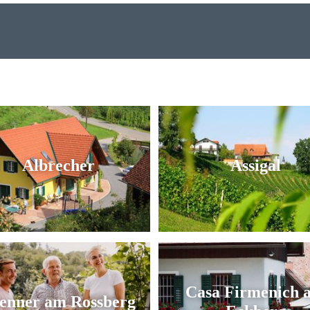
Albrecher
Assigal
Casa Firmenich 
enner am Rossberg