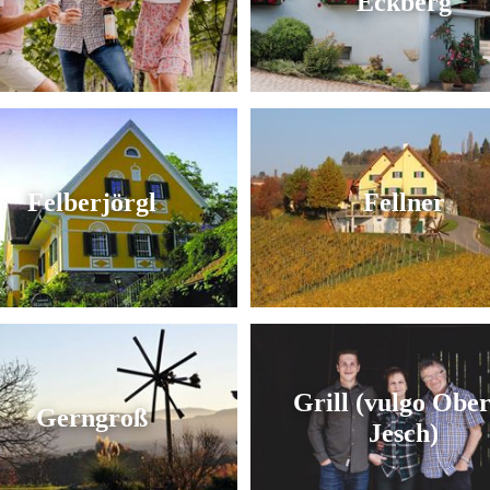
Eckberg
Felberjörgl
Fellner
Grill (vulgo Obe
Gerngroß
Jesch)