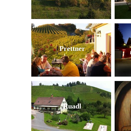
Prettner
Ruadl