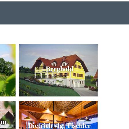
Berghold
am
Dietrich vlg. Tischler