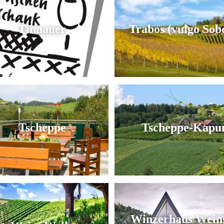
Tinnauer
Trabos (vulgo Sob
Tscheppe
Tscheppe-Kapu
Winzerhaus Wein