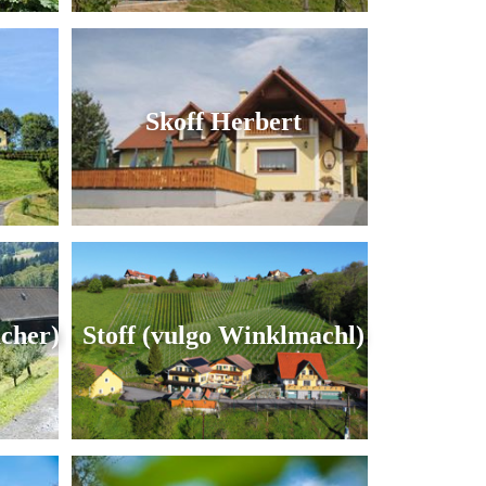
Skoff Herbert
acher)
Stoff (vulgo Winklmachl)