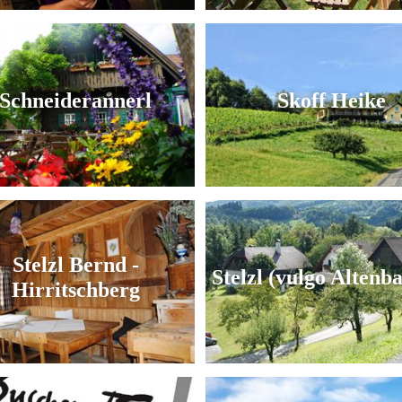
Schneiderannerl
Skoff Heike
Stelzl Bernd -
Stelzl (vulgo Altenb
Hirritschberg