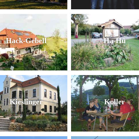
Hack-Gebell
Ha-Hü
Kieslinger
Koller