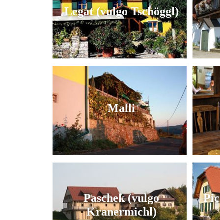
Legat (vulgo Tschöggl)
Malli
Paschek (vulgo
Pic
Kranermichl)