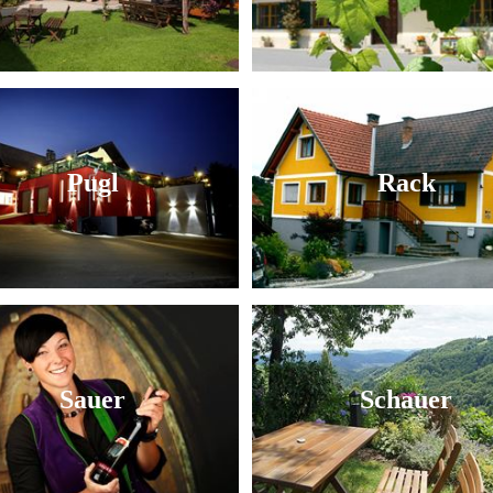
Pugl
Rack
Sauer
Schauer