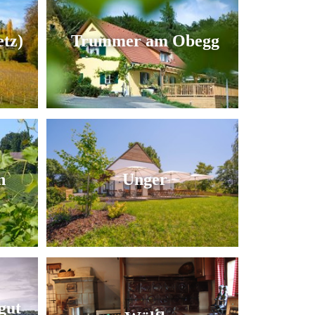
etz)
Trummer am Obegg
n
Unger
gut